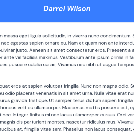
Darrel Wilson
m massa eget ligula sollicitudin, in viverra nunc condimentum. 
, nec egestas sapien ornare eu. Nam et quam non ante interd
lvinar justo. Aenean sit amet consectetur eros. Praesent a a
 ante vel facilisis maximus. Vestibulum ante ipsum primis in fa
rices posuere cubilia curae; Vivamus nec nibh ut augue tempus
uat eros at sapien volutpat fringilla. Nunc non magna odio. 
 eu odio placerat venenatis in sit amet urna. Nulla vitae erat nun
rus gravida tristique. Ut semper tellus dictum sapien fringilla
 rhoncus velit eu ullamcorper. Maecenas mattis posuere est, 
t nec. Integer finibus mi nec lacus ullamcorper cursus. Orci v
magnis dis parturient montes, nascetur ridiculus mus. Vivamu
aucibus at, fringilla vitae sem. Phasellus non lacus consequat, 