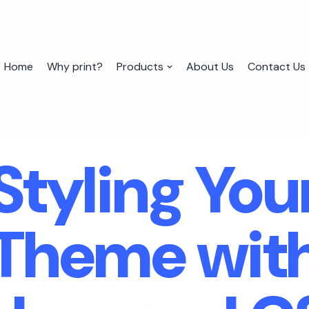
Home
Why print?
Products
About Us
Contact Us
Styling You
Theme wit