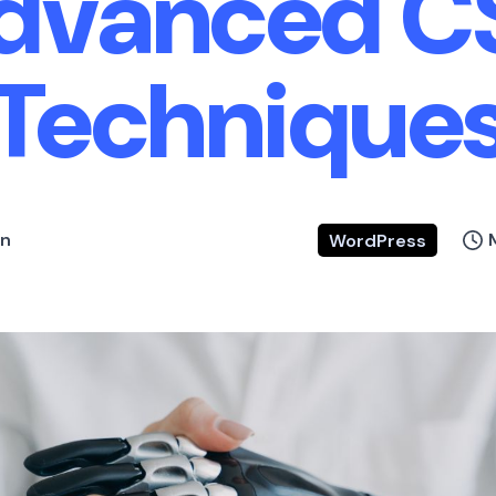
dvanced C
Technique
n
WordPress