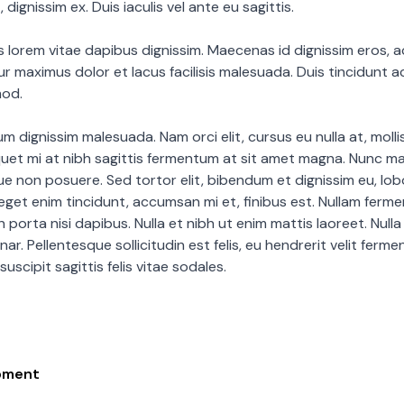
 dignissim ex. Duis iaculis vel ante eu sagittis.
s lorem vitae dapibus dignissim. Maecenas id dignissim eros, a
ur maximus dolor et lacus facilisis malesuada. Duis tincidunt
mod.
m dignissim malesuada. Nam orci elit, cursus eu nulla at, moll
quet mi at nibh sagittis fermentum at sit amet magna. Nunc m
 non posuere. Sed tortor elit, bibendum et dignissim eu, lobo
 eget enim tincidunt, accumsan mi et, finibus est. Nullam ferm
n porta nisi dapibus. Nulla et nibh ut enim mattis laoreet. Nulla
nar. Pellentesque sollicitudin est felis, eu hendrerit velit ferm
uscipit sagittis felis vitae sodales.
pment