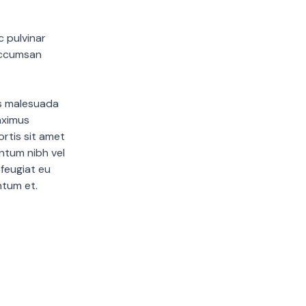
c pulvinar
 accumsan
is malesuada
aximus
rtis sit amet
entum nibh vel
 feugiat eu
entum et.