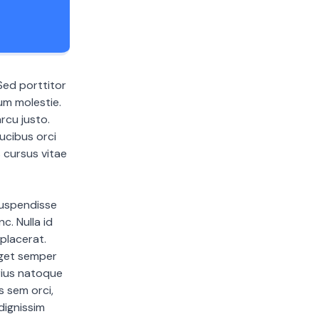
Sed porttitor
um molestie.
rcu justo.
ucibus orci
 cursus vitae
Suspendisse
c. Nulla id
 placerat.
eget semper
arius natoque
s sem orci,
dignissim