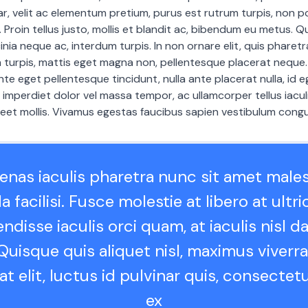
r, velit ac elementum pretium, purus est rutrum turpis, non 
it. Proin tellus justo, mollis et blandit ac, bibendum eu metus. 
inia neque ac, interdum turpis. In non ornare elit, quis pharetra
 turpis, mattis eget magna non, pellentesque placerat neque
te eget pellentesque tincidunt, nulla ante placerat nulla, id e
m imperdiet dolor vel massa tempor, ac ullamcorper tellus iacu
eet mollis. Vivamus egestas faucibus sapien vestibulum cong
nas iaculis pharetra nunc sit amet male
a facilisi. Fusce molestie at libero at ultri
ndisse iaculis orci quam, at iaculis nisl d
Quisque quis aliquet nisl, maximus viverra 
at elit, luctus id pulvinar quis, consectetu
ex