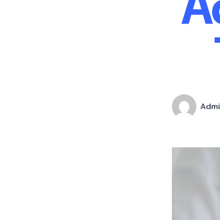
A
Admi