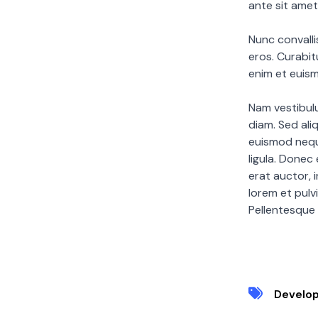
ante sit amet,
Nunc convalli
eros. Curabit
enim et euis
Nam vestibulu
diam. Sed ali
euismod neque
ligula. Donec
erat auctor, i
lorem et pulvi
Pellentesque s
Develo