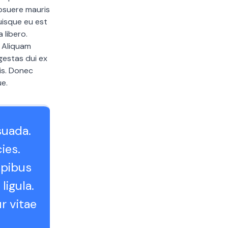
posuere mauris
Quisque eu est
 libero.
. Aliquam
gestas dui ex
lis. Donec
ue.
suada.
cies.
apibus
ligula.
r vitae