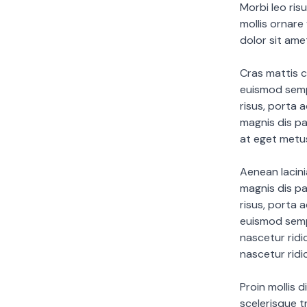
Morbi leo ris
mollis ornare
dolor sit ame
Cras mattis c
euismod sempe
risus, porta 
magnis dis pa
at eget metu
Aenean lacin
magnis dis pa
risus, porta 
euismod semp
nascetur ridi
nascetur ridi
Proin mollis 
scelerisque tr