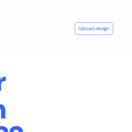
Upload design
r
h