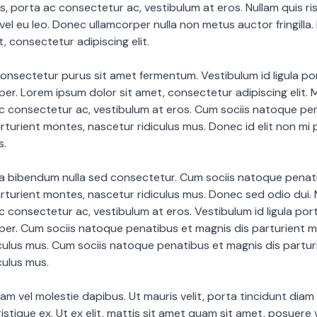
us, porta ac consectetur ac, vestibulum at eros. Nullam quis ri
 vel eu leo. Donec ullamcorper nulla non metus auctor fringilla
t, consectetur adipiscing elit.
onsectetur purus sit amet fermentum. Vestibulum id ligula por
r. Lorem ipsum dolor sit amet, consectetur adipiscing elit. M
ac consectetur ac, vestibulum at eros. Cum sociis natoque pe
rturient montes, nascetur ridiculus mus. Donec id elit non mi 
s.
ia bibendum nulla sed consectetur. Cum sociis natoque penat
rturient montes, nascetur ridiculus mus. Donec sed odio dui. 
ac consectetur ac, vestibulum at eros. Vestibulum id ligula port
er. Cum sociis natoque penatibus et magnis dis parturient m
culus mus. Cum sociis natoque penatibus et magnis dis partu
culus mus.
diam vel molestie dapibus. Ut mauris velit, porta tincidunt diam
istique ex. Ut ex elit, mattis sit amet quam sit amet, posuere v