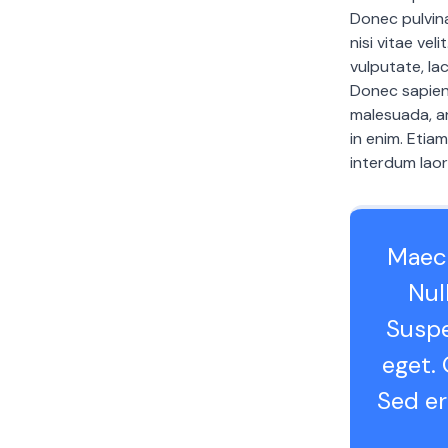
Donec pulvina
nisi vitae vel
vulputate, lac
Donec sapien
malesuada, an
in enim. Etia
interdum laor
Maece
Null
Suspe
eget. 
Sed er