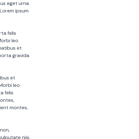
sus eget urna
. Lorem ipsum
ta felis
orbi leo
natibus et
porta gravida
ibus et
Morbi leo
a felis
ontes,
rient montes,
 non,
ulputate nisi.