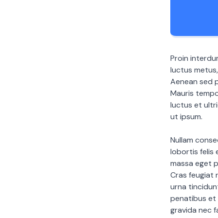
Proin interdu
luctus metus
Aenean sed pu
Mauris tempor
luctus et ult
ut ipsum.
Nullam conseq
lobortis felis
massa eget pu
Cras feugiat
urna tincidun
penatibus et 
gravida nec f